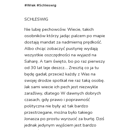
#Wrak
#
Schleswig
SCHLESWIG
Nie lubię pechowców. Wiecie, takich
osobników którzy jadąc palcem po mapie
dostają mandat za nadmierną prędkość.
Albo chcąc zobaczyć pustynię wydają
wszystkie oszczędności na wyjazd na
Saharę. A tam święto, bo po raz pierwszy
od 30 lat leje deszcz… Zresztą co ja tu
będę gadał, przecież każdy z Was na
swojej drodze spotkał nie raz taką osobę.
Jak sami wiecie ich pech jest niezwykle
zaraźliwy, dlatego W dawnych dobrych
czasach, gdy prawo i poprawność
polityczna nie były aż tak bardzo
przestrzegane, można było takiego
Jonasza po prostu wyrzucić za burtę. Dziś
jednak jedynym wyjściem jest bardzo