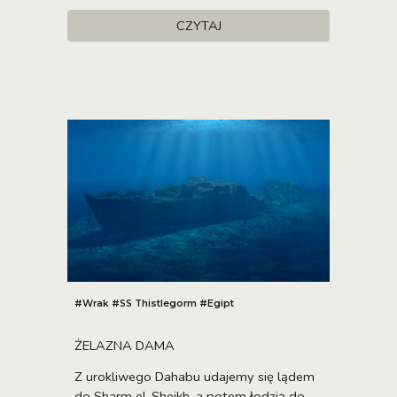
CZYTAJ
#Wrak #
SS Thistlegorm #Egipt
ŻELAZNA DAMA
Z urokliwego Dahabu udajemy się lądem
do Sharm el-Sheikh, a potem łodzią do