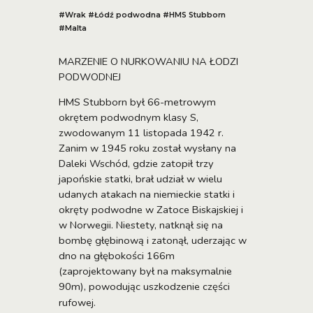
#Wrak #
Łódź podwodna #HMS Stubborn
#Malta
MARZENIE O NURKOWANIU NA ŁODZI
PODWODNEJ
HMS Stubborn był 66-metrowym
okrętem podwodnym klasy S,
zwodowanym 11 listopada 1942 r.
Zanim w 1945 roku został wysłany na
Daleki Wschód, gdzie zatopił trzy
japońskie statki, brał udział w wielu
udanych atakach na niemieckie statki i
okręty podwodne w Zatoce Biskajskiej i
w Norwegii. Niestety, natknął się na
bombę głębinową i zatonął, uderzając w
dno na głębokości 166m
(zaprojektowany był na maksymalnie
90m), powodując uszkodzenie części
rufowej.