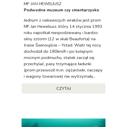
MF JAN HEWELIUSZ
Podwodne muzeum czy cmentarzysko
Jednym z ciekawszych wraków jest prom
MF Jan Heweliusz, który 14 stycznia 1993
roku napotkał niespodziewany i bardzo
silny sztorm (12 w skali Beauforta) na
trasie Świnoujście – Ystad. Wiatr tej nocy
dochodził do 180km/h i po kolejnym
mocnym podmuchu, statek zaczął się
przechylać, pasy trzymające ładunki
(prom przewoził m.in. ciężarówki, naczepy
i wagony towarowe) nie wytrzymały...
CZYTAJ