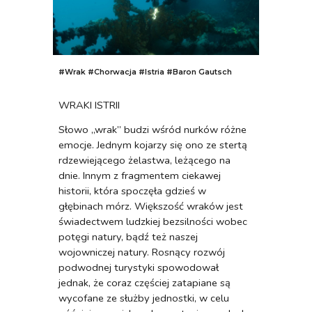
#Wrak
#Chorwacja #
Istria #Baron Gautsch
WRAKI ISTRII
Słowo „wrak” budzi wśród nurków różne
emocje. Jednym kojarzy się ono ze stertą
rdzewiejącego żelastwa, leżącego na
dnie. Innym z fragmentem ciekawej
historii, która spoczęła gdzieś w
głębinach mórz. Większość wraków jest
świadectwem ludzkiej bezsilności wobec
potęgi natury, bądź też naszej
wojowniczej natury. Rosnący rozwój
podwodnej turystyki spowodował
jednak, że coraz częściej zatapiane są
wycofane ze służby jednostki, w celu