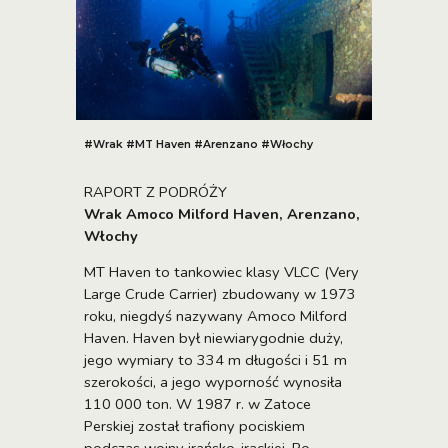
#Wrak #MT Haven #Arenzano #Włochy
RAPORT Z PODRÓŻY
Wrak Amoco Milford Haven, Arenzano,
Włochy
MT Haven to tankowiec klasy VLCC (Very
Large Crude Carrier) zbudowany w 1973
roku, niegdyś nazywany Amoco Milford
Haven. Haven był niewiarygodnie duży,
jego wymiary to 334 m długości i 51 m
szerokości, a jego wyporność wynosiła
110 000 ton. W 1987 r. w Zatoce
Perskiej został trafiony pociskiem
podczas wojny irańsko-irackiej. Po