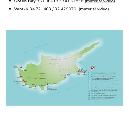
Green Bay
35.000613 / 34.067838 (
materiał video
)
Vera-K
34.721403 / 32.429070 (
materiał video
)