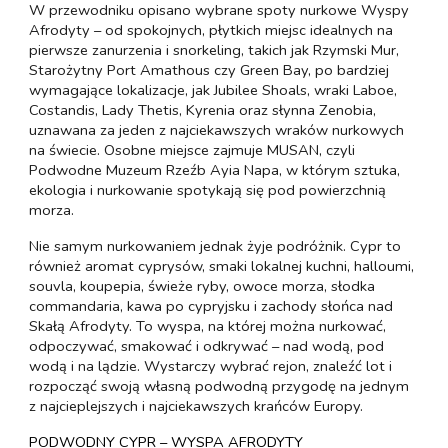
W przewodniku opisano wybrane spoty nurkowe Wyspy
Afrodyty – od spokojnych, płytkich miejsc idealnych na
pierwsze zanurzenia i snorkeling, takich jak Rzymski Mur,
Starożytny Port Amathous czy Green Bay, po bardziej
wymagające lokalizacje, jak Jubilee Shoals, wraki Laboe,
Costandis, Lady Thetis, Kyrenia oraz słynna Zenobia,
uznawana za jeden z najciekawszych wraków nurkowych
na świecie. Osobne miejsce zajmuje MUSAN, czyli
Podwodne Muzeum Rzeźb Ayia Napa, w którym sztuka,
ekologia i nurkowanie spotykają się pod powierzchnią
morza.
Nie samym nurkowaniem jednak żyje podróżnik. Cypr to
również aromat cyprysów, smaki lokalnej kuchni, halloumi,
souvla, koupepia, świeże ryby, owoce morza, słodka
commandaria, kawa po cypryjsku i zachody słońca nad
Skałą Afrodyty. To wyspa, na której można nurkować,
odpoczywać, smakować i odkrywać – nad wodą, pod
wodą i na lądzie. Wystarczy wybrać rejon, znaleźć lot i
rozpocząć swoją własną podwodną przygodę na jednym
z najcieplejszych i najciekawszych krańców Europy.
PODWODNY CYPR – WYSPA AFRODYTY