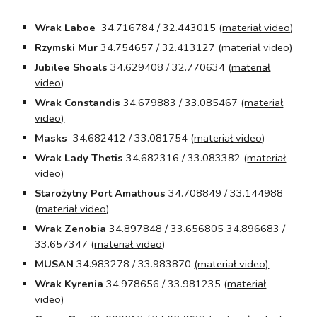
Wrak Laboe
34.716784 / 32.443015 (
materiał video
)
Rzymski Mur
34.754657 / 32.413127 (
materiał video
)
Jubilee Shoals
34.629408 / 32.770634 (
materiał
video
)
Wrak Constandis
34.679883 / 33.085467
(materiał
video)
Masks
34.682412 / 33.081754 (
materiał video
)
Wrak Lady Thetis
34.682316 / 33.083382 (
materiał
video
)
Starożytny Port Amathous
34.708849 / 33.144988
(
materiał video
)
Wrak Zenobia
34.897848 / 33.656805 34.896683 /
33.657347 (
materiał video
)
MUSAN
34.983278 / 33.983870
(materiał video)
Wrak Kyrenia
34.978656 / 33.981235 (
materiał
video
)