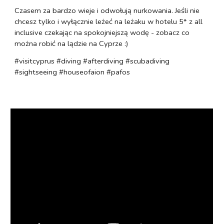
Czasem za bardzo wieje i odwołują nurkowania. Jeśli nie
chcesz tylko i wyłącznie leżeć na leżaku w hotelu 5* z all
inclusive czekając na spokojniejszą wodę - zobacz co
można robić na lądzie na Cyprze :)
#visitcyprus #diving #afterdiving #scubadiving
#sightseeing #houseofaion #pafos