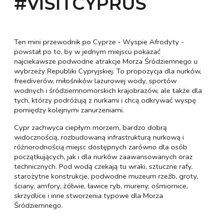
#VISITCYPRUS
Ten mini przewodnik po Cyprze - Wyspie Afrodyty -
powstał po to, by w jednym miejscu pokazać
najciekawsze podwodne atrakcje Morza Śródziemnego u
wybrzeży Republiki Cypryjskiej. To propozycja dla nurków,
freediverów, miłośników lazurowej wody, sportów
wodnych i śródziemnomorskich krajobrazów, ale także dla
tych, którzy podróżują z nurkami i chcą odkrywać wyspę
pomiędzy kolejnymi zanurzeniami.
Cypr zachwyca ciepłym morzem, bardzo dobrą
widocznością, rozbudowaną infrastrukturą nurkową i
różnorodnością miejsc dostępnych zarówno dla osób
początkujących, jak i dla nurków zaawansowanych oraz
technicznych. Pod wodą czekają tu wraki, sztuczne rafy,
starożytne konstrukcje, podwodne muzeum rzeźb, groty,
ściany, amfory, żółwie, ławice ryb, mureny, ośmiornice,
skrzydlice i inne stworzenia typowe dla Morza
Śródziemnego.