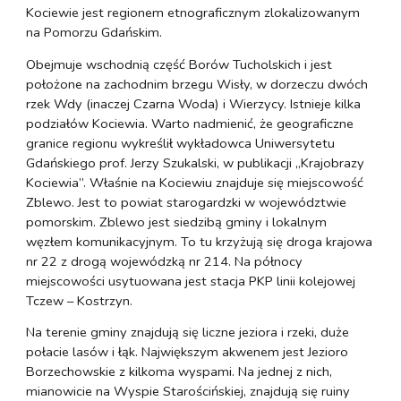
Kociewie jest regionem etnograficznym zlokalizowanym
na Pomorzu Gdańskim.
Obejmuje wschodnią część Borów Tucholskich i jest
położone na zachodnim brzegu Wisły, w dorzeczu dwóch
rzek Wdy (inaczej Czarna Woda) i Wierzycy. Istnieje kilka
podziałów Kociewia. Warto nadmienić, że geograficzne
granice regionu wykreślił wykładowca Uniwersytetu
Gdańskiego prof. Jerzy Szukalski, w publikacji „Krajobrazy
Kociewia”. Właśnie na Kociewiu znajduje się miejscowość
Zblewo. Jest to powiat starogardzki w województwie
pomorskim. Zblewo jest siedzibą gminy i lokalnym
węzłem komunikacyjnym. To tu krzyżują się droga krajowa
nr 22 z drogą wojewódzką nr 214. Na północy
miejscowości usytuowana jest stacja PKP linii kolejowej
Tczew – Kostrzyn.
Na terenie gminy znajdują się liczne jeziora i rzeki, duże
połacie lasów i łąk. Największym akwenem jest Jezioro
Borzechowskie z kilkoma wyspami. Na jednej z nich,
mianowicie na Wyspie Starościńskiej, znajdują się ruiny