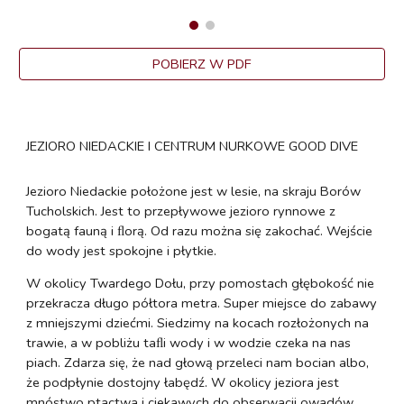
POBIERZ W PDF
JEZIORO NIEDACKIE I CENTRUM NURKOWE GOOD DIVE
Jezioro Niedackie położone jest w lesie, na skraju Borów
Tucholskich. Jest to przepływowe jezioro rynnowe z
bogatą fauną i ﬂorą. Od razu można się zakochać. Wejście
do wody jest spokojne i płytkie.
W okolicy Twardego Dołu, przy pomostach głębokość nie
przekracza długo półtora metra. Super miejsce do zabawy
z mniejszymi dziećmi. Siedzimy na kocach rozłożonych na
trawie, a w pobliżu taﬂi wody i w wodzie czeka na nas
piach. Zdarza się, że nad głową przeleci nam bocian albo,
że podpłynie dostojny łabędź. W okolicy jeziora jest
mnóstwo ptactwa i ciekawych do obserwacji owadów,