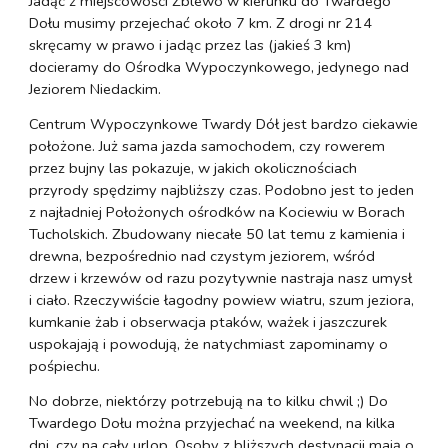
Jadąc z miejscowości Zblewo w kierunku do Twardego
Dołu musimy przejechać około 7 km. Z drogi nr 214
skręcamy w prawo i jadąc przez las (jakieś 3 km)
docieramy do Ośrodka Wypoczynkowego, jedynego nad
Jeziorem Niedackim.
Centrum Wypoczynkowe Twardy Dół jest bardzo ciekawie
położone. Już sama jazda samochodem, czy rowerem
przez bujny las pokazuje, w jakich okolicznościach
przyrody spędzimy najbliższy czas. Podobno jest to jeden
z najładniej Położonych ośrodków na Kociewiu w Borach
Tucholskich. Zbudowany niecałe 50 lat temu z kamienia i
drewna, bezpośrednio nad czystym jeziorem, wśród
drzew i krzewów od razu pozytywnie nastraja nasz umysł
i ciało. Rzeczywiście łagodny powiew wiatru, szum jeziora,
kumkanie żab i obserwacja ptaków, ważek i jaszczurek
uspokajają i powodują, że natychmiast zapominamy o
pośpiechu.
No dobrze, niektórzy potrzebują na to kilku chwil ;) Do
Twardego Dołu można przyjechać na weekend, na kilka
dni, czy na cały urlop. Osoby z bliższych destynacji mają o