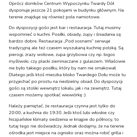
Oprócz domków Centrum Wypoczynku Twardy Dół
dysponuje jeszcze 21 pokojami w budynku głównym. Na
terenie znajduje się również pole namiotowe.
Do dyspozycji gości jest bar i restauracja. Tutaj musimy
wspomnieć o kuchni. Posiłki, obiady, zupy i śniadania są
bardzo dobre. Restauracja „Pod sosnami” serwuje
tradycyjną ale też czasem wyszukaną kuchnię polską. Są
pierogi, zrazy wołowe, zupa grzybowa czy np. bigos
myśliwski, czy placki ziemniaczane z gulaszem. Właściwie
nie było takiego posiłku, który by nam nie smakował.
Dlatego jeśli ktoś mieszka blisko Twardego Dołu może tu
przyjechać po prostu na niedzielny obiad. Do dyspozycji
gości są stoliki wewnątrz lokalu, jak i na zewnątrz. Tutaj
czasem możemy spotkać wiewiórkę :)
Należy pamiętać, że restauracja czynna jest tylko do
20:00, a kuchnia do 19:30. Jeśli ktoś lubi włoskie czy
hiszpańskie klimaty siedzenia w knajpie do północy, to
tutaj tego nie doświadczy. Jednak dodajmy, że na terenie
ośrodka jest miejsce na ognisko oraz można robić grilla i