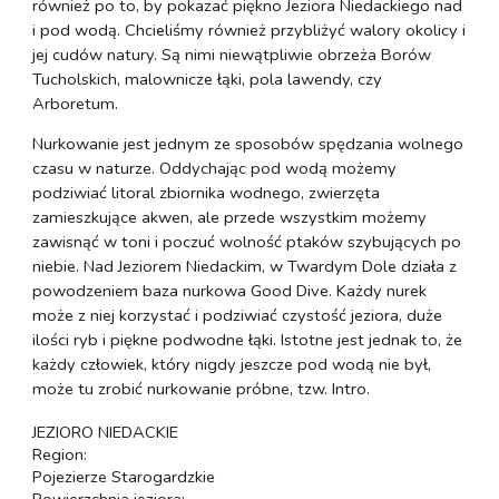
również po to, by pokazać piękno Jeziora Niedackiego nad
i pod wodą. Chcieliśmy również przybliżyć walory okolicy i
jej cudów natury. Są nimi niewątpliwie obrzeża Borów
Tucholskich, malownicze łąki, pola lawendy, czy
Arboretum.
Nurkowanie jest jednym ze sposobów spędzania wolnego
czasu w naturze. Oddychając pod wodą możemy
podziwiać litoral zbiornika wodnego, zwierzęta
zamieszkujące akwen, ale przede wszystkim możemy
zawisnąć w toni i poczuć wolność ptaków szybujących po
niebie. Nad Jeziorem Niedackim, w Twardym Dole działa z
powodzeniem baza nurkowa Good Dive. Każdy nurek
może z niej korzystać i podziwiać czystość jeziora, duże
ilości ryb i piękne podwodne łąki. Istotne jest jednak to, że
każdy człowiek, który nigdy jeszcze pod wodą nie był,
może tu zrobić nurkowanie próbne, tzw. Intro.
JEZIORO NIEDACKIE
Region:
Pojezierze Starogardzkie
Powierzchnia jeziora: