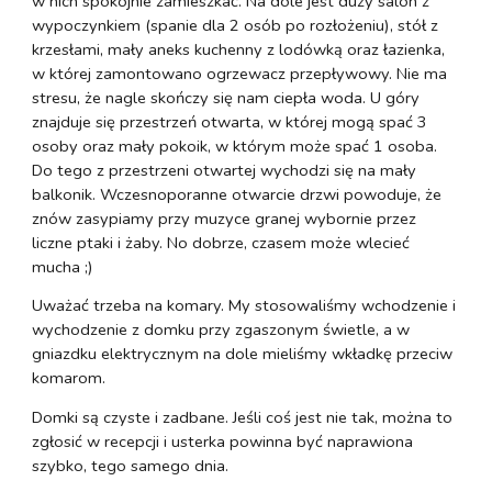
w nich spokojnie zamieszkać. Na dole jest duży salon z
wypoczynkiem (spanie dla 2 osób po rozłożeniu), stół z
krzesłami, mały aneks kuchenny z lodówką oraz łazienka,
w której zamontowano ogrzewacz przepływowy. Nie ma
stresu, że nagle skończy się nam ciepła woda. U góry
znajduje się przestrzeń otwarta, w której mogą spać 3
osoby oraz mały pokoik, w którym może spać 1 osoba.
Do tego z przestrzeni otwartej wychodzi się na mały
balkonik. Wczesnoporanne otwarcie drzwi powoduje, że
znów zasypiamy przy muzyce granej wybornie przez
liczne ptaki i żaby. No dobrze, czasem może wlecieć
mucha ;)
Uważać trzeba na komary. My stosowaliśmy wchodzenie i
wychodzenie z domku przy zgaszonym świetle, a w
gniazdku elektrycznym na dole mieliśmy wkładkę przeciw
komarom.
Domki są czyste i zadbane. Jeśli coś jest nie tak, można to
zgłosić w recepcji i usterka powinna być naprawiona
szybko, tego samego dnia.