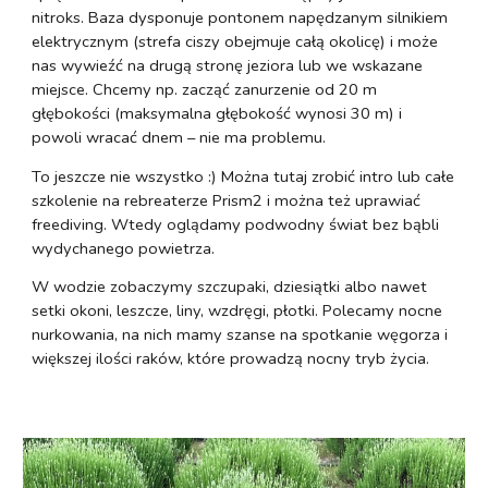
nitroks. Baza dysponuje pontonem napędzanym silnikiem
elektrycznym (strefa ciszy obejmuje całą okolicę) i może
nas wywieźć na drugą stronę jeziora lub we wskazane
miejsce. Chcemy np. zacząć zanurzenie od 20 m
głębokości (maksymalna głębokość wynosi 30 m) i
powoli wracać dnem – nie ma problemu.
To jeszcze nie wszystko :) Można tutaj zrobić intro lub całe
szkolenie na rebreaterze Prism2 i można też uprawiać
freediving. Wtedy oglądamy podwodny świat bez bąbli
wydychanego powietrza.
W wodzie zobaczymy szczupaki, dziesiątki albo nawet
setki okoni, leszcze, liny, wzdręgi, płotki. Polecamy nocne
nurkowania, na nich mamy szanse na spotkanie węgorza i
większej ilości raków, które prowadzą nocny tryb życia.