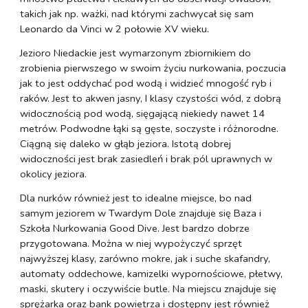
takich jak np. ważki, nad którymi zachwycał się sam
Leonardo da Vinci w 2 połowie XV wieku.
Jezioro Niedackie jest wymarzonym zbiornikiem do
zrobienia pierwszego w swoim życiu nurkowania, poczucia
jak to jest oddychać pod wodą i widzieć mnogość ryb i
raków. Jest to akwen jasny, I klasy czystości wód, z dobrą
widocznością pod wodą, sięgającą niekiedy nawet 14
metrów. Podwodne łąki są gęste, soczyste i różnorodne.
Ciągną się daleko w głąb jeziora. Istotą dobrej
widoczności jest brak zasiedleń i brak pól uprawnych w
okolicy jeziora.
Dla nurków również jest to idealne miejsce, bo nad
samym jeziorem w Twardym Dole znajduje się Baza i
Szkoła Nurkowania Good Dive. Jest bardzo dobrze
przygotowana. Można w niej wypożyczyć sprzęt
najwyższej klasy, zarówno mokre, jak i suche skafandry,
automaty oddechowe, kamizelki wypornościowe, płetwy,
maski, skutery i oczywiście butle. Na miejscu znajduje się
sprężarka oraz bank powietrza i dostępny jest również