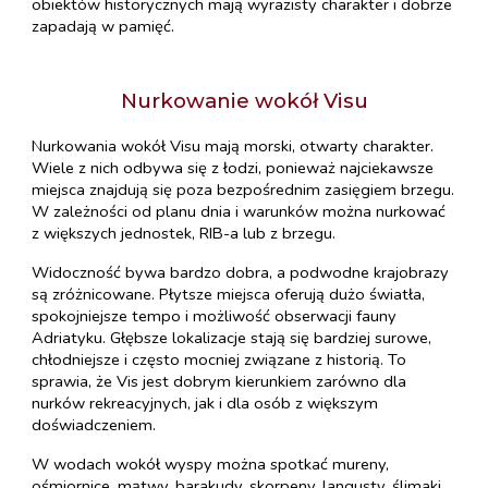
obiektów historycznych mają wyrazisty charakter i dobrze
zapadają w pamięć.
Nurkowanie wokół Visu
Nurkowania wokół Visu mają morski, otwarty charakter.
Wiele z nich odbywa się z łodzi, ponieważ najciekawsze
miejsca znajdują się poza bezpośrednim zasięgiem brzegu.
W zależności od planu dnia i warunków można nurkować
z większych jednostek, RIB-a lub z brzegu.
Widoczność bywa bardzo dobra, a podwodne krajobrazy
są zróżnicowane. Płytsze miejsca oferują dużo światła,
spokojniejsze tempo i możliwość obserwacji fauny
Adriatyku. Głębsze lokalizacje stają się bardziej surowe,
chłodniejsze i często mocniej związane z historią. To
sprawia, że Vis jest dobrym kierunkiem zarówno dla
nurków rekreacyjnych, jak i dla osób z większym
doświadczeniem.
W wodach wokół wyspy można spotkać mureny,
ośmiornice, mątwy, barakudy, skorpeny, langusty, ślimaki