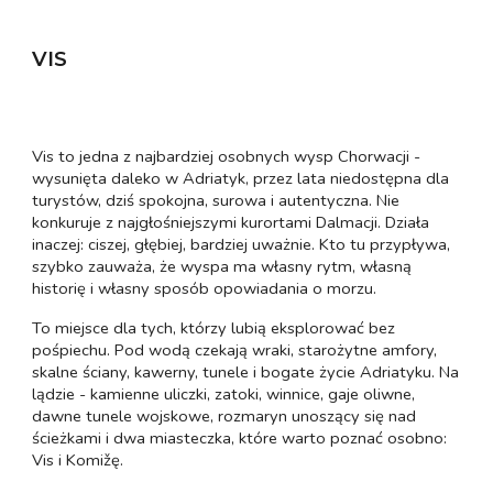
VIS
Vis to jedna z najbardziej osobnych wysp Chorwacji -
wysunięta daleko w Adriatyk, przez lata niedostępna dla
turystów, dziś spokojna, surowa i autentyczna. Nie
konkuruje z najgłośniejszymi kurortami Dalmacji. Działa
inaczej: ciszej, głębiej, bardziej uważnie. Kto tu przypływa,
szybko zauważa, że wyspa ma własny rytm, własną
historię i własny sposób opowiadania o morzu.
To miejsce dla tych, którzy lubią eksplorować bez
pośpiechu. Pod wodą czekają wraki, starożytne amfory,
skalne ściany, kawerny, tunele i bogate życie Adriatyku. Na
lądzie - kamienne uliczki, zatoki, winnice, gaje oliwne,
dawne tunele wojskowe, rozmaryn unoszący się nad
ścieżkami i dwa miasteczka, które warto poznać osobno:
Vis i Komižę.