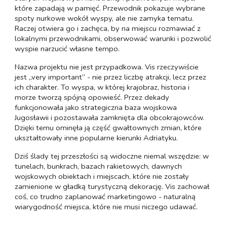
które zapadają w pamięć. Przewodnik pokazuje wybrane
spoty nurkowe wokół wyspy, ale nie zamyka tematu.
Raczej otwiera go i zachęca, by na miejscu rozmawiać z
lokalnymi przewodnikami, obserwować warunki i pozwolić
wyspie narzucić własne tempo.
Nazwa projektu nie jest przypadkowa. Vis rzeczywiście
jest „very important” - nie przez liczbę atrakcji, lecz przez
ich charakter. To wyspa, w której krajobraz, historia i
morze tworzą spójną opowieść. Przez dekady
funkcjonowała jako strategiczna baza wojskowa
Jugosławii i pozostawała zamknięta dla obcokrajowców.
Dzięki temu ominęła ją część gwałtownych zmian, które
ukształtowały inne popularne kierunki Adriatyku.
Dziś ślady tej przeszłości są widoczne niemal wszędzie: w
tunelach, bunkrach, bazach rakietowych, dawnych
wojskowych obiektach i miejscach, które nie zostały
zamienione w gładką turystyczną dekorację. Vis zachował
coś, co trudno zaplanować marketingowo - naturalną
wiarygodność miejsca, które nie musi niczego udawać.