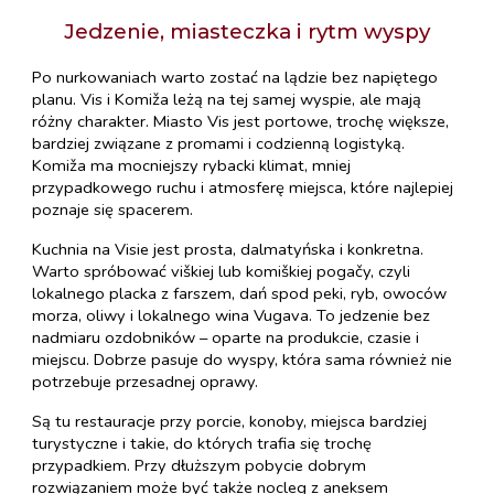
Jedzenie, miasteczka i rytm wyspy
Po nurkowaniach warto zostać na lądzie bez napiętego
planu. Vis i Komiža leżą na tej samej wyspie, ale mają
różny charakter. Miasto Vis jest portowe, trochę większe,
bardziej związane z promami i codzienną logistyką.
Komiža ma mocniejszy rybacki klimat, mniej
przypadkowego ruchu i atmosferę miejsca, które najlepiej
poznaje się spacerem.
Kuchnia na Visie jest prosta, dalmatyńska i konkretna.
Warto spróbować viškiej lub komiškiej pogačy, czyli
lokalnego placka z farszem, dań spod peki, ryb, owoców
morza, oliwy i lokalnego wina Vugava. To jedzenie bez
nadmiaru ozdobników – oparte na produkcie, czasie i
miejscu. Dobrze pasuje do wyspy, która sama również nie
potrzebuje przesadnej oprawy.
Są tu restauracje przy porcie, konoby, miejsca bardziej
turystyczne i takie, do których trafia się trochę
przypadkiem. Przy dłuższym pobycie dobrym
rozwiązaniem może być także nocleg z aneksem