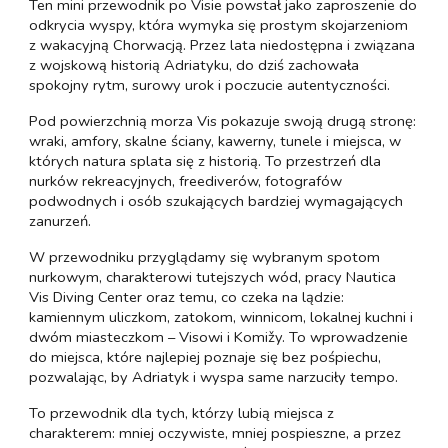
Ten mini przewodnik po Visie powstał jako zaproszenie do
odkrycia wyspy, która wymyka się prostym skojarzeniom
z wakacyjną Chorwacją. Przez lata niedostępna i związana
z wojskową historią Adriatyku, do dziś zachowała
spokojny rytm, surowy urok i poczucie autentyczności.
Pod powierzchnią morza Vis pokazuje swoją drugą stronę:
wraki, amfory, skalne ściany, kawerny, tunele i miejsca, w
których natura splata się z historią. To przestrzeń dla
nurków rekreacyjnych, freediverów, fotografów
podwodnych i osób szukających bardziej wymagających
zanurzeń.
W przewodniku przyglądamy się wybranym spotom
nurkowym, charakterowi tutejszych wód, pracy Nautica
Vis Diving Center oraz temu, co czeka na lądzie:
kamiennym uliczkom, zatokom, winnicom, lokalnej kuchni i
dwóm miasteczkom – Visowi i Komižy. To wprowadzenie
do miejsca, które najlepiej poznaje się bez pośpiechu,
pozwalając, by Adriatyk i wyspa same narzuciły tempo.
To przewodnik dla tych, którzy lubią miejsca z
charakterem: mniej oczywiste, mniej pospieszne, a przez